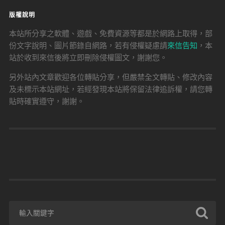
版權說明
本站所分享之軟體、遊戲、免費資源等都是於網路上取得，部
份文字說明、圖片節錄自網路，若有侵權疑慮請
來信告知
，本
站於收到來信後將立即刪除侵權圖文，謝謝您。
另外站內文章歡迎各位轉貼分享，但嚴禁全文轉貼、修改內容
及未標示本站網址，若經發現本站將保留法律追訴權，請您轉
貼時確實遵守，謝謝。