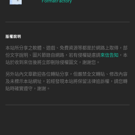
FormatFactory
版權說明
本站所分享之軟體、遊戲、免費資源等都是於網路上取得，部
份文字說明、圖片節錄自網路，若有侵權疑慮請
來信告知
，本
站於收到來信後將立即刪除侵權圖文，謝謝您。
另外站內文章歡迎各位轉貼分享，但嚴禁全文轉貼、修改內容
及未標示本站網址，若經發現本站將保留法律追訴權，請您轉
貼時確實遵守，謝謝。