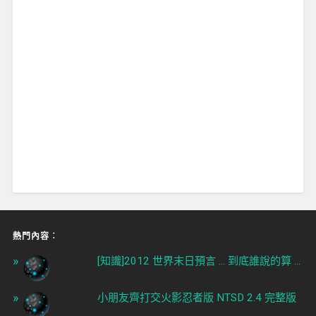
熱門內容︰
[知識]2012 世界末日預言 ... 到底誰說的算 ...
小朋友齊打交火影忍者版 NTSD 2.4 完整版