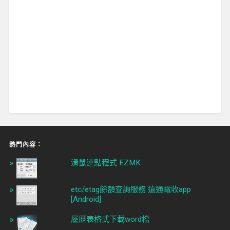
熱門內容︰
滑鼠連點程式 EZMK
etc/etag餘額查詢服務 遠通電收app
[Android]
履歷表格式下載word檔