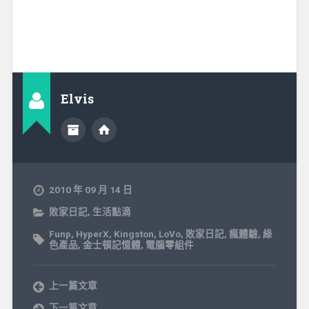
Elvis
2010 年 09 月 14 日
敗家日記
,
生活點滴
Funp
,
HyperX
,
Kingston
,
LoVo
,
敗家日記
,
瘋體驗
,
綠
色產品
,
金士頓記憶體
,
電腦零組件
上一篇文章
下一篇文章