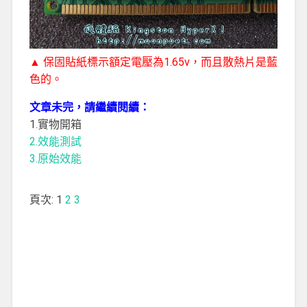
▲ 保固貼紙標示額定電壓為1.65v，而且散熱片是藍
色的。
文章未完，請繼續閱續：
1.實物開箱
2.效能測試
3.原始效能
頁次:
1
2
3