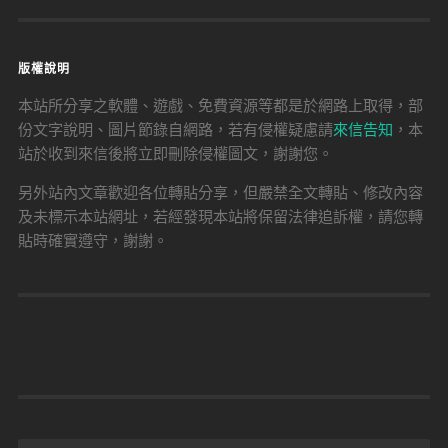
版權說明
本站所分享之軟體、遊戲、免費資源等都是於網路上取得，部
份文字說明、圖片節錄自網路，若有侵權疑慮請
來信告知
，本
站於收到來信後將立即刪除侵權圖文，謝謝您。
另外站內文章歡迎各位轉貼分享，但嚴禁全文轉貼、修改內容
及未標示本站網址，若經發現本站將保留法律追訴權，請您轉
貼時確實遵守，謝謝。