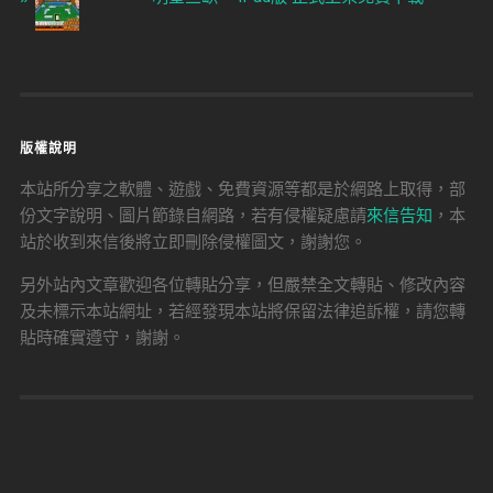
版權說明
本站所分享之軟體、遊戲、免費資源等都是於網路上取得，部
份文字說明、圖片節錄自網路，若有侵權疑慮請
來信告知
，本
站於收到來信後將立即刪除侵權圖文，謝謝您。
另外站內文章歡迎各位轉貼分享，但嚴禁全文轉貼、修改內容
及未標示本站網址，若經發現本站將保留法律追訴權，請您轉
貼時確實遵守，謝謝。