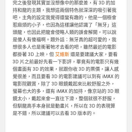
完之後發現其實並沒想像中的那麼差，有 3D 的加
持和龍的主題，我想這兩個特色就深深的吸引著我
吧，主角的設定我覺得還蠻有趣的，他是一個極會
惹麻煩的小子，也因為這樣讓他認識了「無牙」這
頭龍，也因此把龍會侵略人類的誤會解開，可以說
是傻人有傻福啊。題外話：無牙真的超可愛的，我
想很多人也是衝著牠才去看的吧，雖然最近的電影
都掛著 3D 上映，但
艾維斯
還是要建議大家，要看
3D 片之前最好先看一下影評，畢竟有的電影只有幾
個畫面有 3D 的效果，就跟你收 3D 的票價，讓人感
覺很差，而且要看 3D 的電影建議可以到有 iMAX 的
電影院觀賞，除了 3D 眼鏡戴起來比較舒服之外，
螢幕也大的多，還有 iMAX 的加持，像京站的 3D 眼
鏡太小，戴起來會一直往下滑，整個就很不舒服，
但馴龍高手本身就是動畫片，所以在 3D 的表現算
是不錯，所以建議可以去看 3D 版本的。