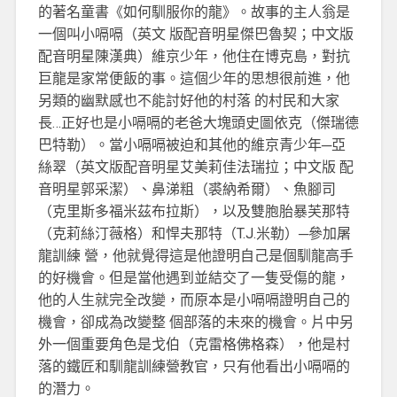
的著名童書《如何馴服你的龍》。故事的主人翁是
一個叫小嗝嗝（英文 版配音明星傑巴魯契；中文版
配音明星陳漢典）維京少年，他住在博克島，對抗
巨龍是家常便飯的事。這個少年的思想很前進，他
另類的幽默感也不能討好他的村落 的村民和大家
長…正好也是小嗝嗝的老爸大塊頭史圖依克（傑瑞德
巴特勒）。當小嗝嗝被迫和其他的維京青少年─亞
絲翠（英文版配音明星艾美莉佳法瑞拉；中文版 配
音明星郭采潔）、鼻涕粗（裘納希爾）、魚腳司
（克里斯多福米茲布拉斯），以及雙胞胎暴芙那特
（克莉絲汀薇格）和悍夫那特（T.J.米勒）─參加屠
龍訓練 營，他就覺得這是他證明自己是個馴龍高手
的好機會。但是當他遇到並結交了一隻受傷的龍，
他的人生就完全改變，而原本是小嗝嗝證明自己的
機會，卻成為改變整 個部落的未來的機會。片中另
外一個重要角色是戈伯（克雷格佛格森），他是村
落的鐵匠和馴龍訓練營教官，只有他看出小嗝嗝的
的潛力。