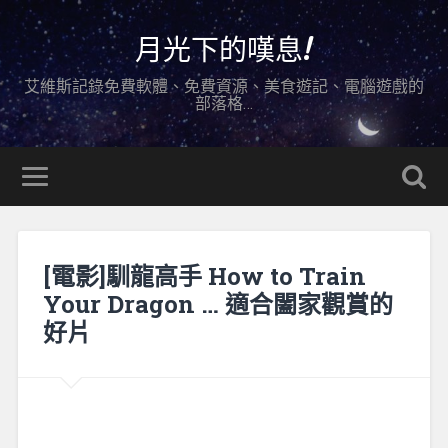
月光下的嘆息!
艾維斯記錄免費軟體、免費資源、美食遊記、電腦遊戲的
部落格…
[電影]馴龍高手 How to Train
Your Dragon … 適合闔家觀賞的
好片