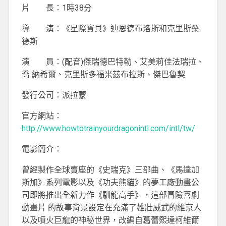
片 長：1時38分
導 演：《星際寶貝》迪恩德布洛斯和克里斯桑
德斯
演 員：(配音)傑瑞德巴特勒、艾美莉佳法瑞拉、
喬 納希爾、克里斯多福米茲布拉斯、傑巴魯契
發行公司：派拉蒙
官方網站：
http://www.howtotrainyourdragonintl.com/intl/tw/
電影簡介：
曾經製作全球賣座的《史瑞克》三部曲、《馬達加
斯加》系列電影以及《功夫熊貓》的夢工廠動畫公
司即將推出全新力作《馴龍高手》，這部冒險喜劇
動畫片 的故事背景設定在充滿了雄壯威武的維京人
以及噴火巨龍的神秘世界，改編自葛蕾熙達柯維爾