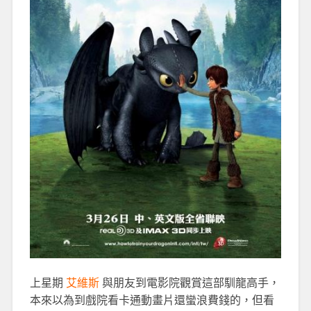
上星期
艾維斯
與朋友到電影院觀賞這部馴龍高手，
本來以為到戲院看卡通動畫片還蠻浪費錢的，但看