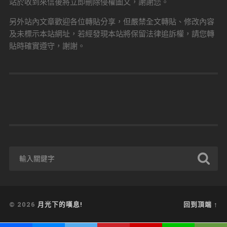
站於收到來信後將立即刪除侵權圖文，謝謝您。
另外站內文章歡迎各位轉貼分享，但嚴禁全文轉貼、修改內容
及未標示本站網址，若經發現本站將保留法律追訴權，請您轉
貼時確實遵守，謝謝。
© 2026
月光下的嘆息!
回到頂端 ↑