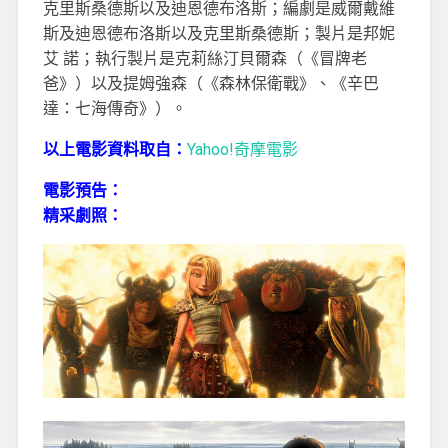
克里斯桑德斯以及迪恩德布洛斯；編劇是威爾戴維
斯及迪恩德布洛斯以及克里斯桑德斯；製片是邦妮
艾 諾；執行製片是克莉絲汀貝爾森（《冒牌老
爸》）以及提姆強森（《森林保衛戰》、《辛巴
達：七海傳奇》）。
以上電影資料取自：
Yahoo!奇摩電影
電影預告：
精采劇照：