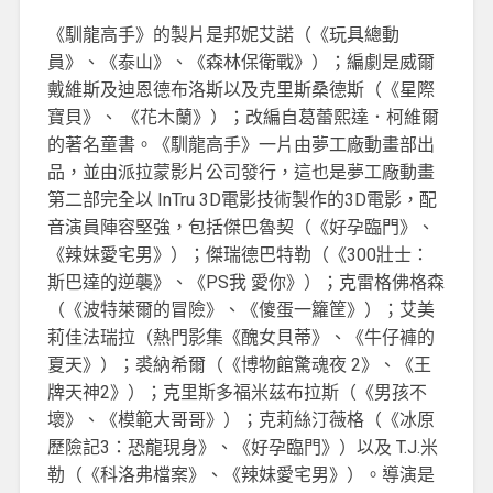
《馴龍高手》的製片是邦妮艾諾（《玩具總動
員》、《泰山》、《森林保衛戰》）；編劇是威爾
戴維斯及迪恩德布洛斯以及克里斯桑德斯（《星際
寶貝》、 《花木蘭》）；改編自葛蕾熙達．柯維爾
的著名童書。《馴龍高手》一片由夢工廠動畫部出
品，並由派拉蒙影片公司發行，這也是夢工廠動畫
第二部完全以 InTru 3D電影技術製作的3D電影，配
音演員陣容堅強，包括傑巴魯契（《好孕臨門》、
《辣妹愛宅男》）；傑瑞德巴特勒（《300壯士：
斯巴達的逆襲》、《PS我 愛你》）；克雷格佛格森
（《波特萊爾的冒險》、《傻蛋一籮筐》）；艾美
莉佳法瑞拉（熱門影集《醜女貝蒂》、《牛仔褲的
夏天》）；裘納希爾（《博物館驚魂夜 2》、《王
牌天神2》）；克里斯多福米茲布拉斯（《男孩不
壞》、《模範大哥哥》）；克莉絲汀薇格（《冰原
歷險記3：恐龍現身》、《好孕臨門》）以及 T.J.米
勒（《科洛弗檔案》、《辣妹愛宅男》）。導演是