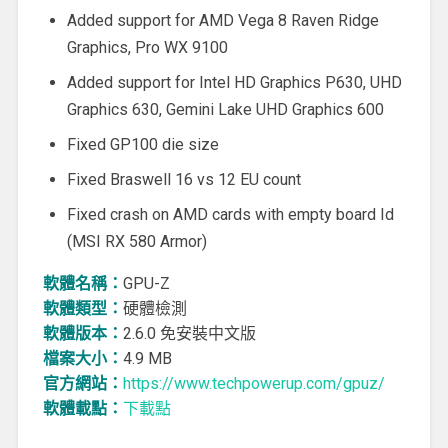
Added support for AMD Vega 8 Raven Ridge
Graphics, Pro WX 9100
Added support for Intel HD Graphics P630, UHD
Graphics 630, Gemini Lake UHD Graphics 600
Fixed GP100 die size
Fixed Braswell 16 vs 12 EU count
Fixed crash on AMD cards with empty board Id
(MSI RX 580 Armor)
軟體名稱：
GPU-Z
軟體類型：
硬體檢測
軟體版本：
2.6.0 免安裝中文版
檔案大小：
4.9 MB
官方網站：
https://www.techpowerup.com/gpuz/
軟體載點：
下載點