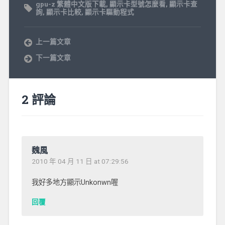
gpu-z 繁體中文版下載
,
顯示卡型號怎麼看
,
顯示卡查
詢
,
顯示卡比較
,
顯示卡驅動程式
上一篇文章
下一篇文章
2 評論
魏風
2010 年 04 月 11 日 at 07:29:56
我好多地方顯示Unkonwn喔
回覆