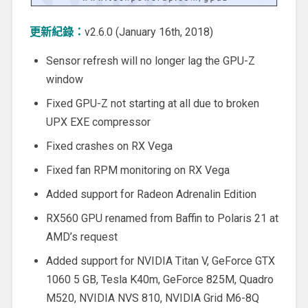
更新紀錄：
v2.6.0 (January 16th, 2018)
Sensor refresh will no longer lag the GPU-Z
window
Fixed GPU-Z not starting at all due to broken
UPX EXE compressor
Fixed crashes on RX Vega
Fixed fan RPM monitoring on RX Vega
Added support for Radeon Adrenalin Edition
RX560 GPU renamed from Baffin to Polaris 21 at
AMD’s request
Added support for NVIDIA Titan V, GeForce GTX
1060 5 GB, Tesla K40m, GeForce 825M, Quadro
M520, NVIDIA NVS 810, NVIDIA Grid M6-8Q