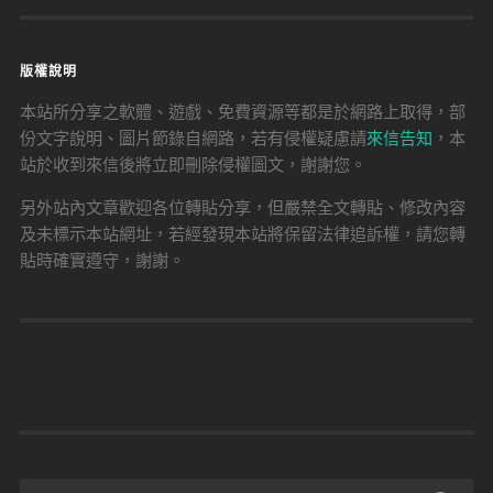
版權說明
本站所分享之軟體、遊戲、免費資源等都是於網路上取得，部
份文字說明、圖片節錄自網路，若有侵權疑慮請
來信告知
，本
站於收到來信後將立即刪除侵權圖文，謝謝您。
另外站內文章歡迎各位轉貼分享，但嚴禁全文轉貼、修改內容
及未標示本站網址，若經發現本站將保留法律追訴權，請您轉
貼時確實遵守，謝謝。