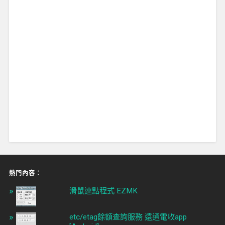
熱門內容︰
滑鼠連點程式 EZMK
etc/etag餘額查詢服務 遠通電收app