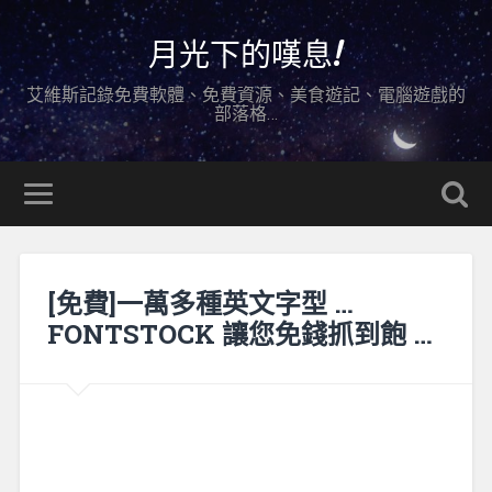
月光下的嘆息!
艾維斯記錄免費軟體、免費資源、美食遊記、電腦遊戲的
部落格…
[免費]一萬多種英文字型 …
FONTSTOCK 讓您免錢抓到飽 …