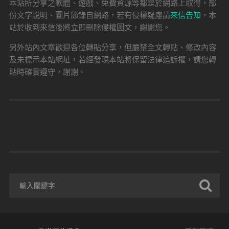
本站所分享之軟體、遊戲、免費資源等都是於網路上取得，部
份文字說明、圖片節錄自網路，若有侵權疑慮請
來信告知
，本
站於收到來信後將立即刪除侵權圖文，謝謝您。
另外站內文章歡迎各位轉貼分享，但嚴禁全文轉貼、修改內容
及未標示本站網址，若經發現本站將保留法律追訴權，請您轉
貼時確實遵守，謝謝。