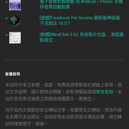
電子發票對獎軟體 用 Android / iPhone 手機
存發票自動對獎
[遊戲]Facebook Pet Society 最新版神秘箱
子洗錢法 10/27
[軟體]WindClick 0.02 免安裝中文版 ... 滑鼠連
點程式 ...
版權說明
本站所分享之軟體、遊戲、免費資源等都是於網路上取得，部
份文字說明、圖片節錄自網路，若有侵權疑慮請
來信告知
，本
站於收到來信後將立即刪除侵權圖文，謝謝您。
另外站內文章歡迎各位轉貼分享，但嚴禁全文轉貼、修改內容
及未標示本站網址，若經發現本站將保留法律追訴權，請您轉
貼時確實遵守，謝謝。