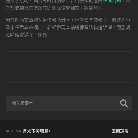
份文字說明、圖片節錄自網路，若有侵權疑慮請
來信告知
，本
站於收到來信後將立即刪除侵權圖文，謝謝您。
另外站內文章歡迎各位轉貼分享，但嚴禁全文轉貼、修改內容
及未標示本站網址，若經發現本站將保留法律追訴權，請您轉
貼時確實遵守，謝謝。
© 2026
月光下的嘆息!
回到頂端 ↑