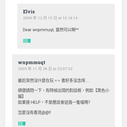
Elvis
2009 年 12 月 13 日 at 13:18:15
Dear wnpmmuqt, 當然可以啊^^
回覆
wnpmmuqt
2009 年 11 月 26 日 at 22:07:02
最近突然沒什麼在玩 =.= 書好多沒念呀…..
順便請問一下，有時候出現的對話框，例如【黑色小
貓】
如果按 HELP，不是應該會送我一隻喵嗎?
怎麼沒有看見@@!!
回覆