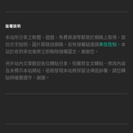
版權說明
本站所分享之軟體、遊戲、免費資源等都是於網路上取得，部
份文字說明、圖片節錄自網路，若有侵權疑慮請
來信告知
，本
站於收到來信後將立即刪除侵權圖文，謝謝您。
另外站內文章歡迎各位轉貼分享，但嚴禁全文轉貼、修改內容
及未標示本站網址，若經發現本站將保留法律追訴權，請您轉
貼時確實遵守，謝謝。