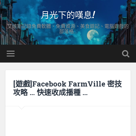
月光下的嘆息!
艾維斯記錄免費軟體、免費資源、美食遊記、電腦遊戲的
部落格…
[遊戲]Facebook FarmVille 密技
攻略 … 快速收成播種 …