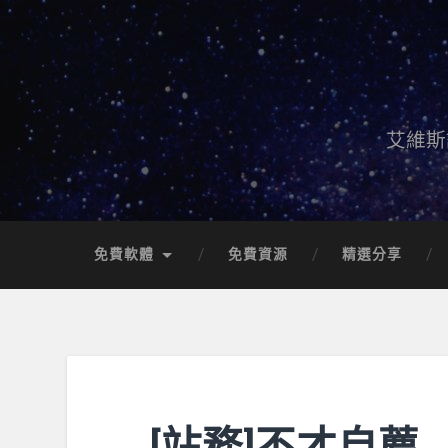
艾維斯
免費軟體
免費資源
精選分享
[站務]不才自薦…