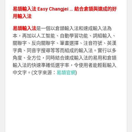
易頡輸入法 Easy Changjei … 結合倉頡與速成的好
用輸入法
易頡輸入法
是一個以倉頡輸入法和速成輸入法為
本，再加以人工智能、自動學習功能、詞組輸入、
關聯字、反向關聯字、筆畫選擇、注音符號、英漢
字典、同音字搜尋等等而組成的輸入法。實行以多
角度、全方位，同時結合速成輸入法的易用和倉頡
輸入法的快速準確低選字率，令使用者能輕鬆輸入
中文字。(文字來源：
易頡官網
)