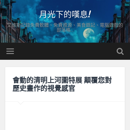
月光下的嘆息!
艾維斯記錄免費軟體、免費資源、美食遊記、電腦遊戲的
部落格…
會動的清明上河圖特展 顛覆您對
歷史畫作的視覺感官