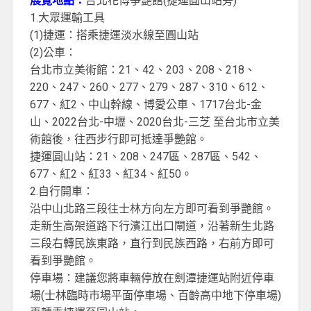
展覽地點：
台北花博爭艷館(捷運圓山站旁)
1.大眾運輸工具
(1)捷運：搭乘捷運淡水線至圓山站
(2)公車：
台北市立美術館：21、42、203、208、218、
220、247、260、277、279、287、310、612、
677、紅2、中山幹線、博愛公車、1717台北-金
山、2022台北-中壢、2020台北-三芝 至台北市立美
術館後，往西步行即可抵達爭艷館。
捷運圓山站：21、208、247區、287區、542、
677、紅2、紅33、紅34、紅50。
2.自行開車：
沿中山北路三段往士林方向左方即可看到爭艷館。
走新生高架道路下行濱江出口閘道，沿著新生北路
三段右轉民族東路，直行到民族西路，右前方即可
看到爭艷館。
停車場：建議您將車輛停放在劍潭捷運站附近停車
場(士林臨時市場平面停車場、百齡高中地下停車場)