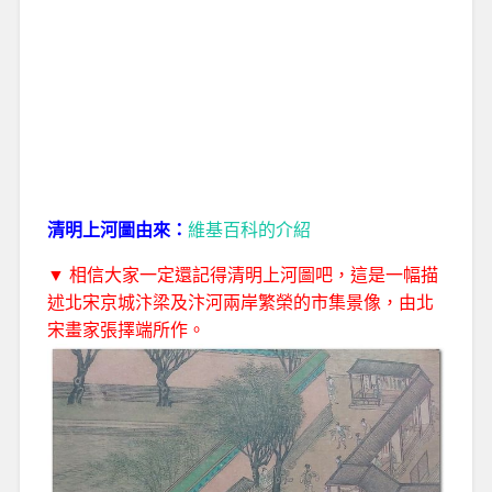
清明上河圖由來：
維基百科的介紹
▼ 相信大家一定還記得清明上河圖吧，這是一幅描
述北宋京城汴梁及汴河兩岸繁榮的市集景像，由北
宋畫家張擇端所作。