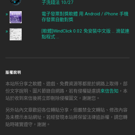
子洗錢法 10/27
電子發票對獎軟體 用 Android / iPhone 手機
存發票自動對獎
[軟體]WindClick 0.02 免安裝中文版 ... 滑鼠連
點程式 ...
版權說明
本站所分享之軟體、遊戲、免費資源等都是於網路上取得，部
份文字說明、圖片節錄自網路，若有侵權疑慮請
來信告知
，本
站於收到來信後將立即刪除侵權圖文，謝謝您。
另外站內文章歡迎各位轉貼分享，但嚴禁全文轉貼、修改內容
及未標示本站網址，若經發現本站將保留法律追訴權，請您轉
貼時確實遵守，謝謝。