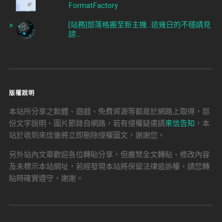
FormatFactory
[站務]部落格搬至新主機...這幾日的不穩請見
諒...
版權說明
本站所分享之軟體、遊戲、免費資源等都是於網路上取得，部
份文字說明、圖片節錄自網路，若有侵權疑慮請
來信告知
，本
站於收到來信後將立即刪除侵權圖文，謝謝您。
另外站內文章歡迎各位轉貼分享，但嚴禁全文轉貼、修改內容
及未標示本站網址，若經發現本站將保留法律追訴權，請您轉
貼時確實遵守，謝謝。