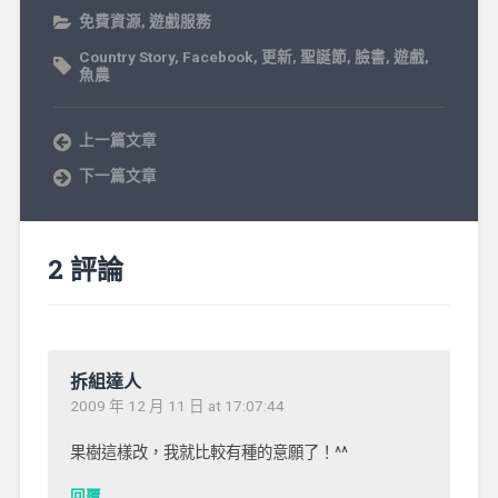
免費資源
,
遊戲服務
Country Story
,
Facebook
,
更新
,
聖誕節
,
臉書
,
遊戲
,
魚農
上一篇文章
下一篇文章
2 評論
拆組達人
2009 年 12 月 11 日 at 17:07:44
果樹這樣改，我就比較有種的意願了！^^
回覆