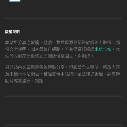
版權說明
本站所分享之軟體、遊戲、免費資源等都是於網路上取得，部
份文字說明、圖片節錄自網路，若有侵權疑慮請
來信告知
，本
站於收到來信後將立即刪除侵權圖文，謝謝您。
另外站內文章歡迎各位轉貼分享，但嚴禁全文轉貼、修改內容
及未標示本站網址，若經發現本站將保留法律追訴權，請您轉
貼時確實遵守，謝謝。