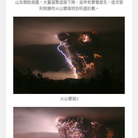
山灰微粒相遇，大量凝聚成雨下降，並伴有雷電發生，這次智
利柴滕的火山雷雨特別旺盛壯觀。
火山雷雨2