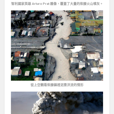
智利國家英雄 Arturo Prat 雕像，覆蓋了大量的柴滕火山噴灰。
從上空觀看柴滕鎮裡泥漿洪流的情形