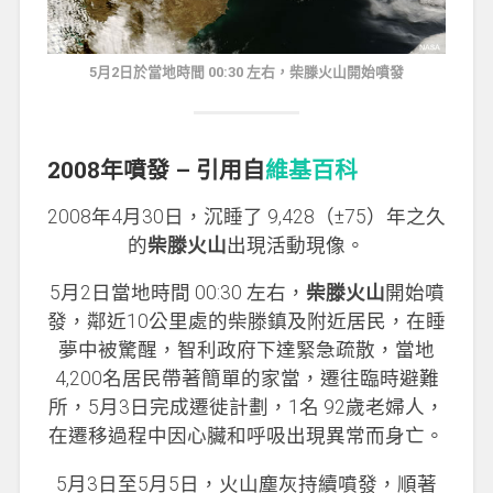
5月2日於當地時間 00:30 左右，柴滕火山開始噴發
2008年噴發 – 引用自
維基百科
2008年4月30日，沉睡了 9,428（±75）年之久
的
柴滕火山
出現活動現像。
5月2日當地時間 00:30 左右，
柴滕火山
開始噴
發，鄰近10公里處的柴滕鎮及附近居民，在睡
夢中被驚醒，智利政府下達緊急疏散，當地
4,200名居民帶著簡單的家當，遷往臨時避難
所，5月3日完成遷徙計劃，1名 92歲老婦人，
在遷移過程中因心臟和呼吸出現異常而身亡。
5月3日至5月5日，火山塵灰持續噴發，順著