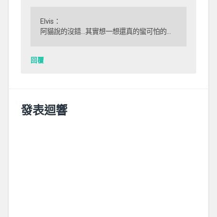
Elvis：
阿貓說的沒錯…其實想一想還真的蠻可怕的…
回覆
發表迴響