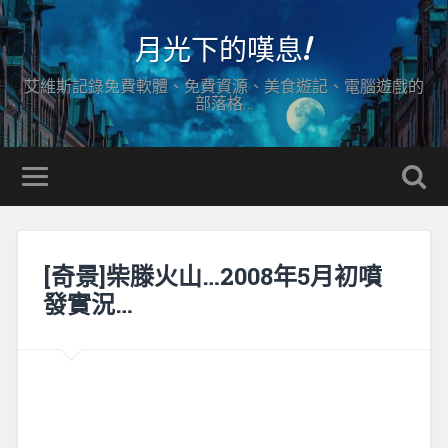
月光下的嘆息!
艾維斯記錄免費軟體、免費資源、美食遊記、電腦遊戲的
部落格…
[奇景]柴滕火山…2008年5月初噴
發實況…