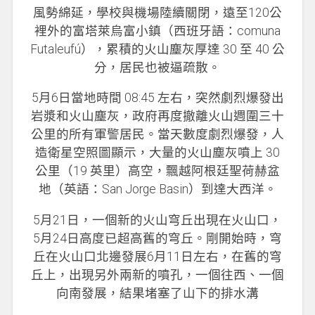
風勢綿延，學校與機場陸續關閉，遠至120公
裡外的富塔萊烏富小鎮（西班牙語：comuna
Futaleufú），累積的火山塵灰厚達 30 至 40 公
分，居民也被逼疏散。
5月6日當地時間 08:45 左右，突然劇烈爆發出
岩漿和火山塵灰，政府再度撤離火山週圍三十
公里的所有軍警居民。當天數度劇烈爆發，人
造衛星空照圖顯示，大量的火山塵灰噴上 30
公里（19 英里）高空，飄越阿根廷聖荷赫盆
地（英語：San Jorge Basin）到達大西洋。
5月21日，一個新的火山穹丘出現在火山口，
5月24日高度已超高舊的穹丘。剛開始時，穹
丘在火山口北邊發展6月11日左右，在舊的穹
丘上，出現另外兩新的噴孔，一個往西、一個
向南發展，結果堵塞了山下的排水溝