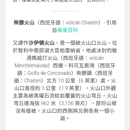
柴滕火山
（西班牙語：volcán Chaitén）- 引用
自
維基百科
又譯作
沙伊頓火山
，是一個破火山口火山，位
於智利中南部湖大區帕雷納省，地處冰封的敏
清媽威打火山（西班牙語：volcán
Minchinmávida）西邊，科可瓦索灣（西班牙
語：Golfo de Corcovado）柴滕鎮（西班牙
語：Chaitén）北方 10 公里（6 英里）處，火
山口直徑約 3 公里（1.9 英里），火山口外觀
主要為被黑曜石流紋岩覆蓋的火山穹丘，火山
穹丘達海拔 962 米（3,156 英尺），部份山坡
沒有植被，火山口的西側與北側各有一個小
湖。