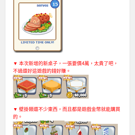
▼ 本次新增的新桌子，一張要價4萬，太貴了吧，
不過還好這遊戲的錢好賺。
▼ 壁掛類還不少東西，而且都是遊戲金幣就能購買
的。