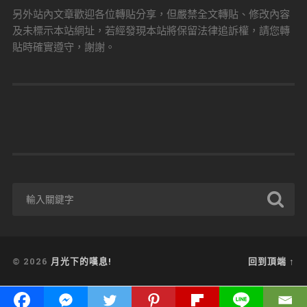
另外站內文章歡迎各位轉貼分享，但嚴禁全文轉貼、修改內容
及未標示本站網址，若經發現本站將保留法律追訴權，請您轉
貼時確實遵守，謝謝。
© 2026
月光下的嘆息!
回到頂端 ↑