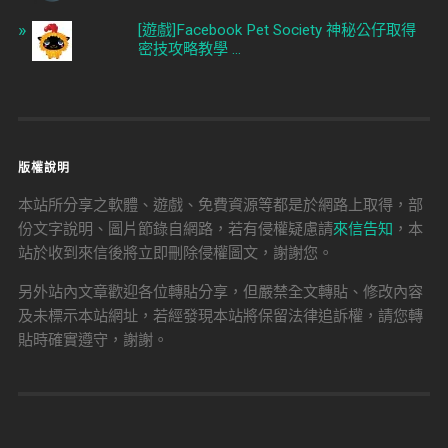
[遊戲]Facebook Pet Society 神秘公仔取得
密技攻略教學 ...
版權說明
本站所分享之軟體、遊戲、免費資源等都是於網路上取得，部
份文字說明、圖片節錄自網路，若有侵權疑慮請
來信告知
，本
站於收到來信後將立即刪除侵權圖文，謝謝您。
另外站內文章歡迎各位轉貼分享，但嚴禁全文轉貼、修改內容
及未標示本站網址，若經發現本站將保留法律追訴權，請您轉
貼時確實遵守，謝謝。