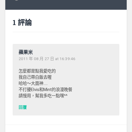
1 評論
蘋果米
2011 年 08 月 27 日 at 16:39:46
怎麼都是點我愛吃的
我自己帶白飯去喔
哈哈～大面神…..
不打擾Elvis和Mint的浪漫晚餐
請慢用，幫我多吃一點嘿^^
回覆