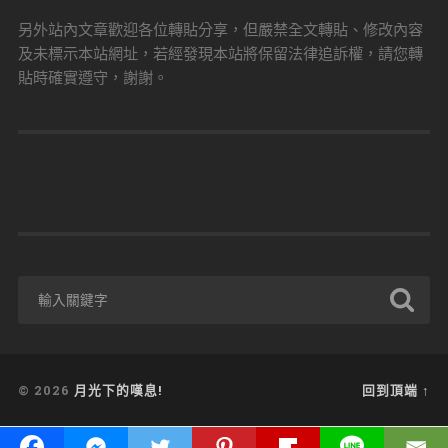
另外站內文章歡迎各位轉貼分享，但嚴禁全文轉貼、修改內容
及未標示本站網址，若經發現本站將保留法律追訴權，請您轉
貼時確實遵守，謝謝。
© 2026
月光下的嘆息!
回到頂端 ↑