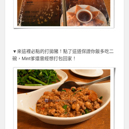
▼來這裡必點的打拋豬！點了這道保證你飯多吃二
碗，Mint爹還曾經想打包回家！