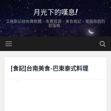
月光下的嘆息!
艾維斯記錄免費軟體、免費資源、美食遊記、電腦遊戲的
部落格…
[食記]台南美食-巴東泰式料理