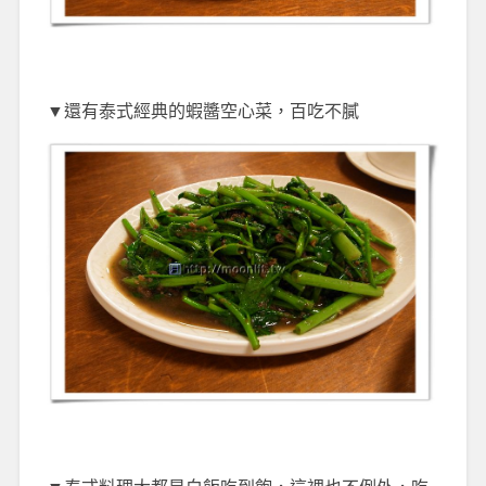
▼還有泰式經典的蝦醬空心菜，百吃不膩