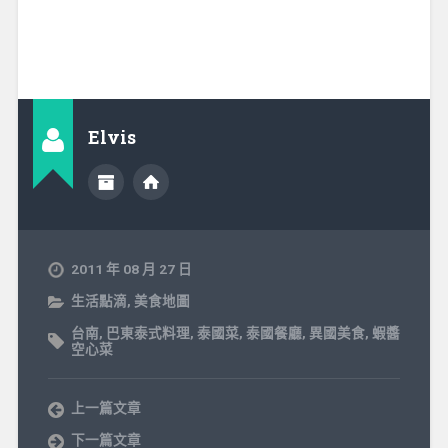
Elvis
2011 年 08 月 27 日
生活點滴
,
美食地圖
台南
,
巴東泰式料理
,
泰國菜
,
泰國餐廳
,
異國美食
,
蝦醬
空心菜
上一篇文章
下一篇文章