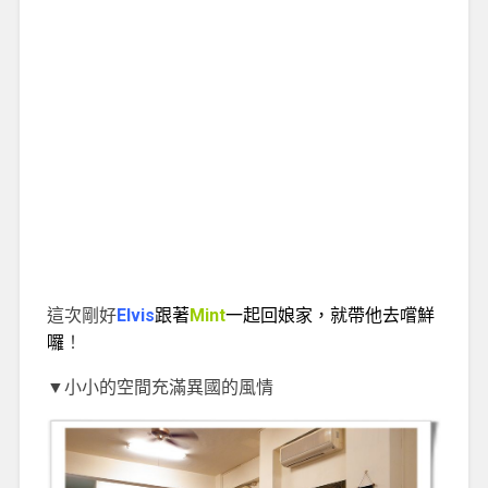
這次剛好
Elvis
跟著
Mint
一起回娘家，就帶他去嚐鮮
囉
！
▼小小的空間充滿異國的風情