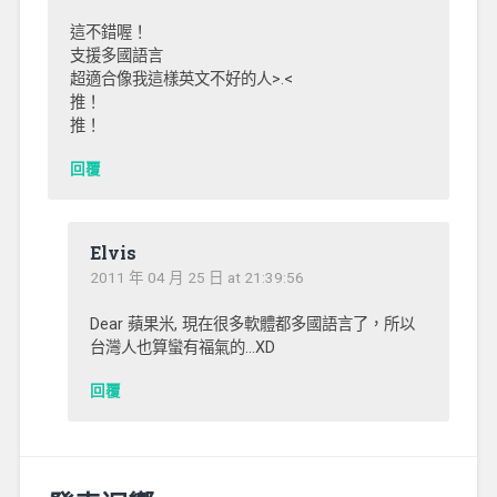
這不錯喔！
支援多國語言
超適合像我這樣英文不好的人>.<
推！
推！
回覆
Elvis
2011 年 04 月 25 日 at 21:39:56
Dear 蘋果米, 現在很多軟體都多國語言了，所以
台灣人也算蠻有福氣的…XD
回覆