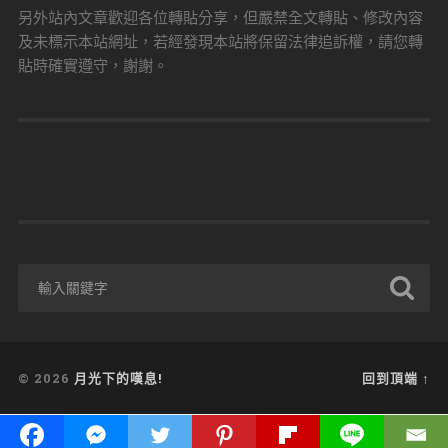
另外站內文章歡迎各位轉貼分享，但嚴禁全文轉貼、修改內容
及未標示本站網址，若經發現本站將保留法律追訴權，請您轉
貼時確實遵守，謝謝。
© 2026
月光下的嘆息!
回到頂端 ↑