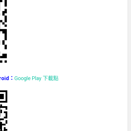
droid：
Google Play 下載點