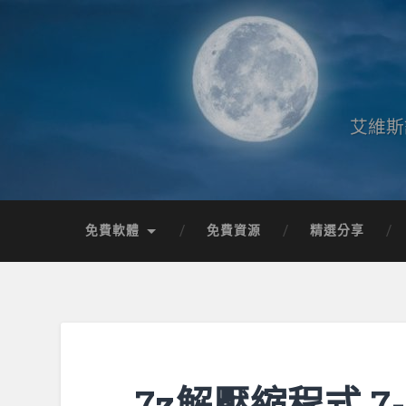
艾維斯
免費軟體
免費資源
精選分享
7z解壓縮程式 7-