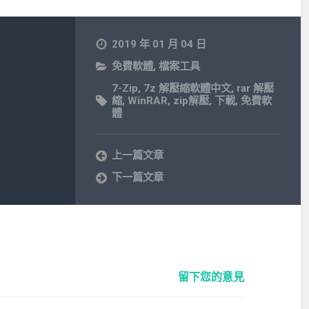
2019 年 01 月 04 日
免費軟體
,
檔案工具
7-Zip
,
7z 解壓縮軟體中文
,
rar 解壓
縮
,
WinRAR
,
zip解壓
,
下載
,
免費軟
體
上一篇文章
下一篇文章
留下您的意見