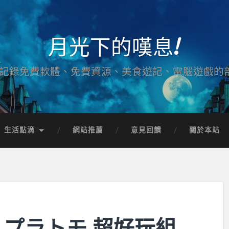
月光下的嘆息!
記錄免費軟體、免費資源、美食遊記、電腦遊戲的
生活點滴
網站推薦
意見回饋
關於本站
P プラトモ 超好玩組