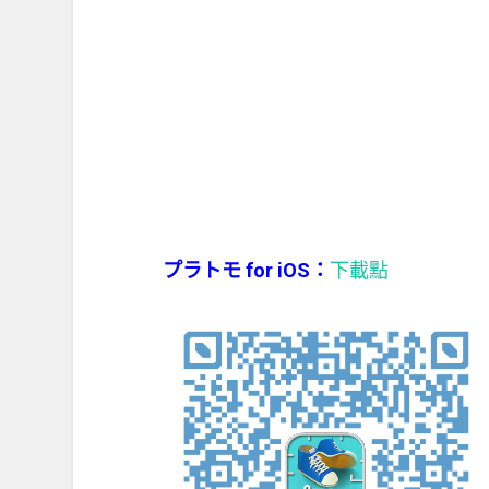
プラトモ for iOS：
下載點