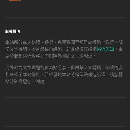
版權說明
本站所分享之軟體、遊戲、免費資源等都是於網路上取得，部
份文字說明、圖片節錄自網路，若有侵權疑慮請
來信告知
，本
站於收到來信後將立即刪除侵權圖文，謝謝您。
另外站內文章歡迎各位轉貼分享，但嚴禁全文轉貼、修改內容
及未標示本站網址，若經發現本站將保留法律追訴權，請您轉
貼時確實遵守，謝謝。