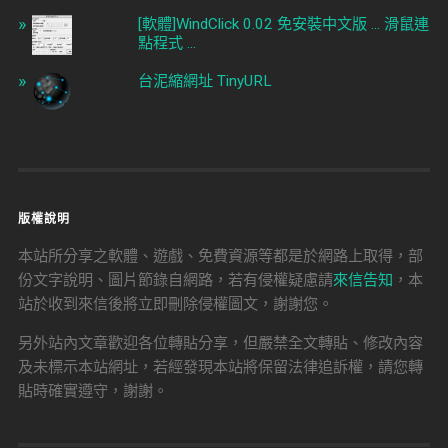
[軟體]WindClick 0.02 免安裝中文版 ... 滑鼠連
點程式 ...
台泥縮網址 TinyURL
版權說明
本站所分享之軟體、遊戲、免費資源等都是於網路上取得，部
份文字說明、圖片節錄自網路，若有侵權疑慮請
來信告知
，本
站於收到來信後將立即刪除侵權圖文，謝謝您。
另外站內文章歡迎各位轉貼分享，但嚴禁全文轉貼、修改內容
及未標示本站網址，若經發現本站將保留法律追訴權，請您轉
貼時確實遵守，謝謝。