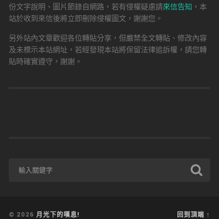
份文字說明、圖片節錄自網路，若有侵權疑慮請
來信告知
，本
站於收到來信後將立即刪除侵權圖文，謝謝您。
另外站內文章歡迎各位轉貼分享，但嚴禁全文轉貼、修改內容
及未標示本站網址，若經發現本站將保留法律追訴權，請您轉
貼時確實遵守，謝謝。
© 2026
月光下的嘆息!
回到頂端 ↑