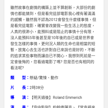
雖然故事在劇情的構築上並不算創新，大部份的劇
情也都能猜到，但是看完這部電影我心裡有著滿滿
的感觸，雖然我不認為2012會發生什麼樣事情，但
是看完這電影，確實會改變我一些生活上的態度，
人真的很渺小，能預料或是阻止的事情十分有限，
沒人能預料5年後甚至是10年後的自已或是世界會
發生怎樣的事情，更何況人類的生命也是相當的短
暫，放寬心去生活也許對自已來說也是好的，不斷
的追求某些事物而讓自已不開心，我想到死前是一
定會後悔的，您看過電影了嗎? 您是否也有相同的
看法呢?
類 型：
懸疑/驚悚、動作
片 長：
2時38分
導 演：
【明天過後】Roland Emmerich
演 員：
【空中監獄】約翰庫薩克、【當幸福來