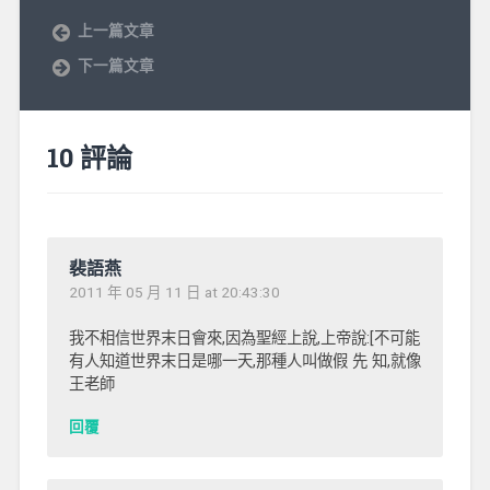
上一篇文章
下一篇文章
10 評論
裴語燕
2011 年 05 月 11 日 at 20:43:30
我不相信世界末日會來,因為聖經上說,上帝說:[不可能
有人知道世界末日是哪一天,那種人叫做假 先 知,就像
王老師
回覆