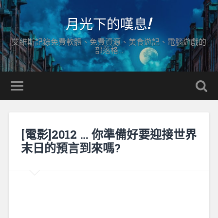
月光下的嘆息!
艾維斯記錄免費軟體、免費資源、美食遊記、電腦遊戲的
部落格…
[電影]2012 … 你準備好要迎接世界
末日的預言到來嗎?