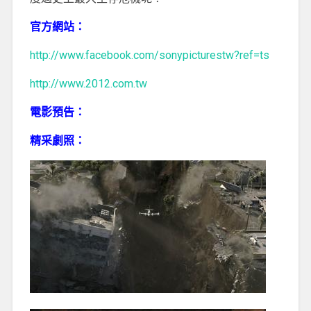
官方網站：
http://www.facebook.com/sonypicturestw?ref=ts
http://www.2012.com.tw
電影預告：
精采劇照：