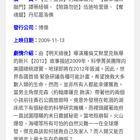
敲門】譚蒂紐頓、【險路勿近】伍迪哈里遜、【奪
魂鋸】丹尼葛洛佛
發行公司：
博偉
上映日期：
2009-11-13
劇情介紹：
由【明天過後】導演羅倫艾默里克執導
的新片【2012】故事描述2009年，科學菁英團隊向
美國總統證實，地球即將在2012年毀滅。因此，世
界各國首領 緊急研議各種可能計畫，希望挽救大多
數人類的生命，然而，並非所有人都能幸運獲救。
當男主角傑克森〈約翰庫薩克 飾演〉帶著他的兩個
小孩前往黃石公園旅遊時，竟意外發現在乾涸的湖
床底下有個秘密的科學研究機構，而裡頭藏著政府
一直試圖隱瞞的末日震撼秘密。當地殼崩裂，火山
爆發，海嘯等所有可怕的自然災難一一在全球爆
發，傑克森該如何拯救自己及家人？而人類又能否
度過史上最大生存危機呢？