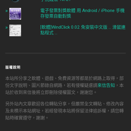
電子發票對獎軟體 用 Android / iPhone 手機
存發票自動對獎
[軟體]WindClick 0.02 免安裝中文版 ... 滑鼠連
點程式 ...
版權說明
本站所分享之軟體、遊戲、免費資源等都是於網路上取得，部
份文字說明、圖片節錄自網路，若有侵權疑慮請
來信告知
，本
站於收到來信後將立即刪除侵權圖文，謝謝您。
另外站內文章歡迎各位轉貼分享，但嚴禁全文轉貼、修改內容
及未標示本站網址，若經發現本站將保留法律追訴權，請您轉
貼時確實遵守，謝謝。