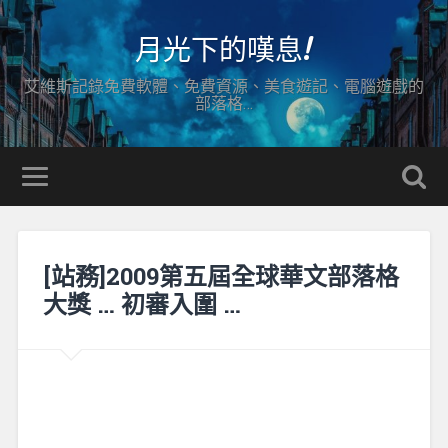
月光下的嘆息!
艾維斯記錄免費軟體、免費資源、美食遊記、電腦遊戲的
部落格…
[站務]2009第五屆全球華文部落格
大獎 … 初審入圍 …