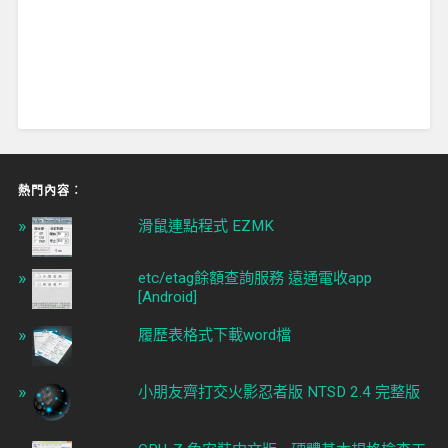
熱門內容︰
滑鼠連點程式 EZMK
etc/etag餘額查詢服務 遠通電收app
[Android]
履歷表格式下載word檔
小朋友齊打交火影忍者版 NTSD 2.4 完整版