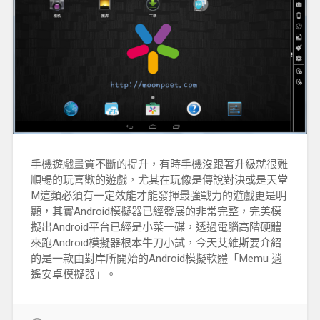
手機遊戲畫質不斷的提升，有時手機沒跟著升級就很難
順暢的玩喜歡的遊戲，尤其在玩像是傳說對決或是天堂
M這類必須有一定效能才能發揮最強戰力的遊戲更是明
顯，其實Android模擬器已經發展的非常完整，完美模
擬出Android平台已經是小菜一碟，透過電腦高階硬體
來跑Android模擬器根本牛刀小試，今天艾維斯要介紹
的是一款由對岸所開始的Android模擬軟體「Memu 逍
遙安卓模擬器」。