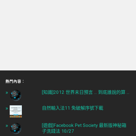
熱門內容︰
[知識]2012 世界末日預言 ... 到底誰說的算 ...
自然輸入法11 免破解序號下載
[遊戲]Facebook Pet Society 最新版神秘箱
子洗錢法 10/27