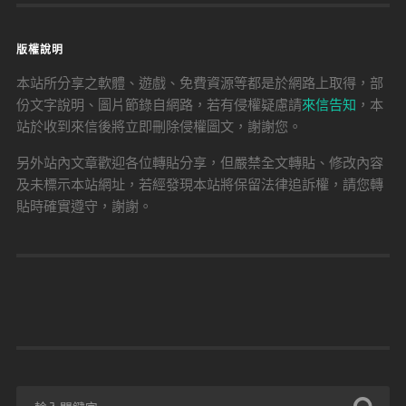
版權說明
本站所分享之軟體、遊戲、免費資源等都是於網路上取得，部
份文字說明、圖片節錄自網路，若有侵權疑慮請
來信告知
，本
站於收到來信後將立即刪除侵權圖文，謝謝您。
另外站內文章歡迎各位轉貼分享，但嚴禁全文轉貼、修改內容
及未標示本站網址，若經發現本站將保留法律追訴權，請您轉
貼時確實遵守，謝謝。