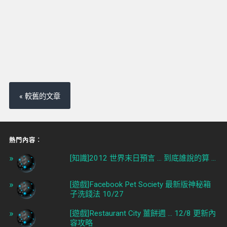
« 較舊的文章
熱門內容︰
[知識]2012 世界末日預言 ... 到底誰說的算 ...
[遊戲]Facebook Pet Society 最新版神秘箱
子洗錢法 10/27
[遊戲]Restaurant City 薑餅週 ... 12/8 更新內
容攻略