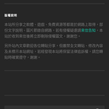
版權說明
本站所分享之軟體、遊戲、免費資源等都是於網路上取得，部
份文字說明、圖片節錄自網路，若有侵權疑慮請
來信告知
，本
站於收到來信後將立即刪除侵權圖文，謝謝您。
另外站內文章歡迎各位轉貼分享，但嚴禁全文轉貼、修改內容
及未標示本站網址，若經發現本站將保留法律追訴權，請您轉
貼時確實遵守，謝謝。