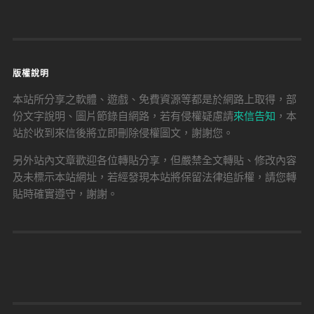
版權說明
本站所分享之軟體、遊戲、免費資源等都是於網路上取得，部
份文字說明、圖片節錄自網路，若有侵權疑慮請
來信告知
，本
站於收到來信後將立即刪除侵權圖文，謝謝您。
另外站內文章歡迎各位轉貼分享，但嚴禁全文轉貼、修改內容
及未標示本站網址，若經發現本站將保留法律追訴權，請您轉
貼時確實遵守，謝謝。