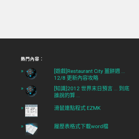
熱門內容︰
[遊戲]Restaurant City 薑餅週 ...
12/8 更新內容攻略
[知識]2012 世界末日預言 ... 到底
誰說的算 ...
滑鼠連點程式 EZMK
履歷表格式下載word檔