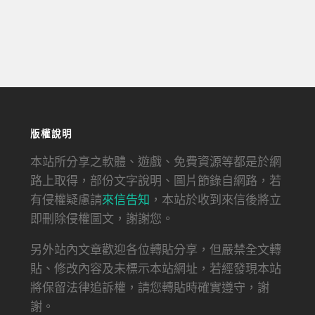
版權說明
本站所分享之軟體、遊戲、免費資源等都是於網
路上取得，部份文字說明、圖片節錄自網路，若
有侵權疑慮請
來信告知
，本站於收到來信後將立
即刪除侵權圖文，謝謝您。
另外站內文章歡迎各位轉貼分享，但嚴禁全文轉
貼、修改內容及未標示本站網址，若經發現本站
將保留法律追訴權，請您轉貼時確實遵守，謝
謝。