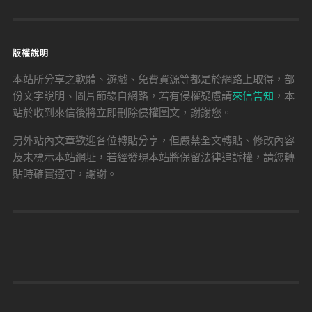
版權說明
本站所分享之軟體、遊戲、免費資源等都是於網路上取得，部
份文字說明、圖片節錄自網路，若有侵權疑慮請
來信告知
，本
站於收到來信後將立即刪除侵權圖文，謝謝您。
另外站內文章歡迎各位轉貼分享，但嚴禁全文轉貼、修改內容
及未標示本站網址，若經發現本站將保留法律追訴權，請您轉
貼時確實遵守，謝謝。