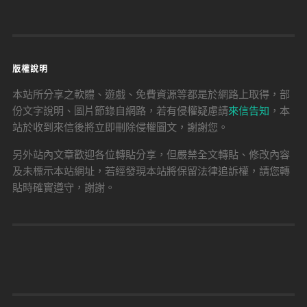
版權說明
本站所分享之軟體、遊戲、免費資源等都是於網路上取得，部
份文字說明、圖片節錄自網路，若有侵權疑慮請
來信告知
，本
站於收到來信後將立即刪除侵權圖文，謝謝您。
另外站內文章歡迎各位轉貼分享，但嚴禁全文轉貼、修改內容
及未標示本站網址，若經發現本站將保留法律追訴權，請您轉
貼時確實遵守，謝謝。