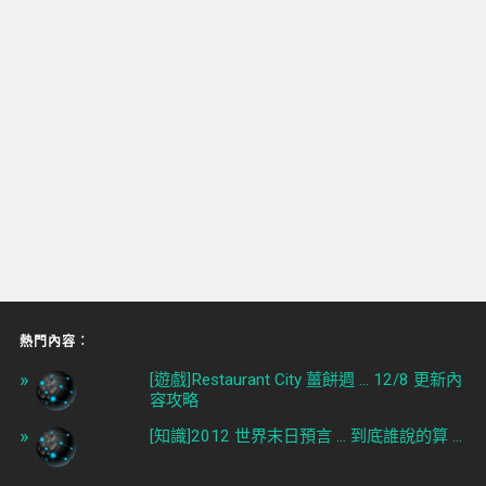
熱門內容︰
[遊戲]Restaurant City 薑餅週 ... 12/8 更新內
容攻略
[知識]2012 世界末日預言 ... 到底誰說的算 ...