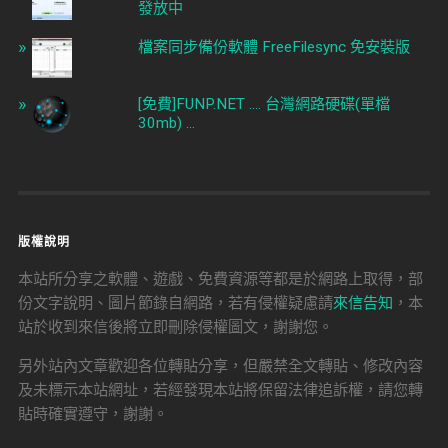
發放中
檔案同步備份軟體 FreeFilesync 免安裝版
[免費]FUNP.NET .... 台灣網路硬碟(單檔
30mb) ...
版權說明
本站所分享之軟體、遊戲、免費資源等都是於網路上取得，部
份文字說明、圖片節錄自網路，若有侵權疑慮請
來信告知
，本
站於收到來信後將立即刪除侵權圖文，謝謝您。
另外站內文章歡迎各位轉貼分享，但嚴禁全文轉貼、修改內容
及未標示本站網址，若經發現本站將保留法律追訴權，請您轉
貼時確實遵守，謝謝。