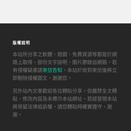
版權說明
本站所分享之軟體、遊戲、免費資源等都是於網
路上取得，部份文字說明、圖片節錄自網路，若
有侵權疑慮請
來信告知
，本站於收到來信後將立
即刪除侵權圖文，謝謝您。
另外站內文章歡迎各位轉貼分享，但嚴禁全文轉
貼、修改內容及未標示本站網址，若經發現本站
將保留法律追訴權，請您轉貼時確實遵守，謝
謝。