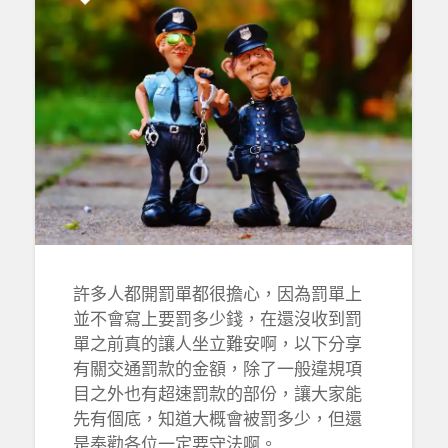
許多人都開罰單都很擔心，因為罰單上
並不會寫上要罰多少錢，在還沒收到罰
單之前真的讓人坐立難安啊，以下分享
有關交通罰款的金額，除了一般違規項
目之外也有超速罰款的部份，讓大家能
先有個底，知道大概會被罰多少，但還
是奉勸各位一定要守法啊。