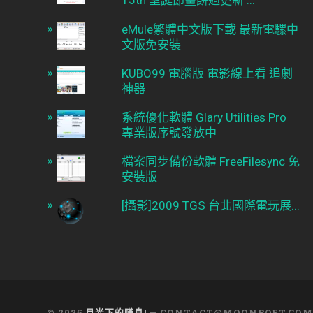
15th 聖誕節薑餅週更新 ...
eMule繁體中文版下載 最新電騾中
文版免安裝
KUBO99 電腦版 電影線上看 追劇
神器
系統優化軟體 Glary Utilities Pro
專業版序號發放中
檔案同步備份軟體 FreeFilesync 免
安裝版
[攝影]2009 TGS 台北國際電玩展...
© 2025
月光下的嘆息!
—
CONTACT@MOONPOET.CO