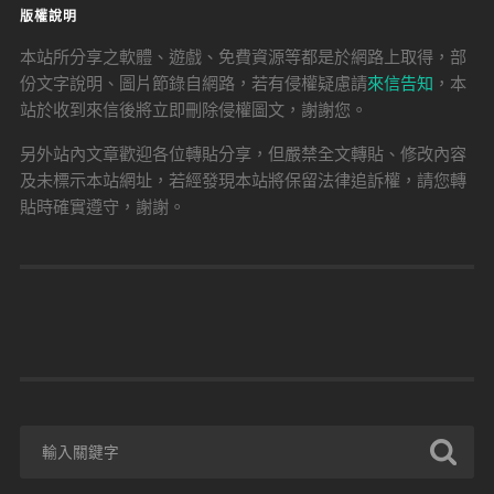
版權說明
本站所分享之軟體、遊戲、免費資源等都是於網路上取得，部
份文字說明、圖片節錄自網路，若有侵權疑慮請
來信告知
，本
站於收到來信後將立即刪除侵權圖文，謝謝您。
另外站內文章歡迎各位轉貼分享，但嚴禁全文轉貼、修改內容
及未標示本站網址，若經發現本站將保留法律追訴權，請您轉
貼時確實遵守，謝謝。