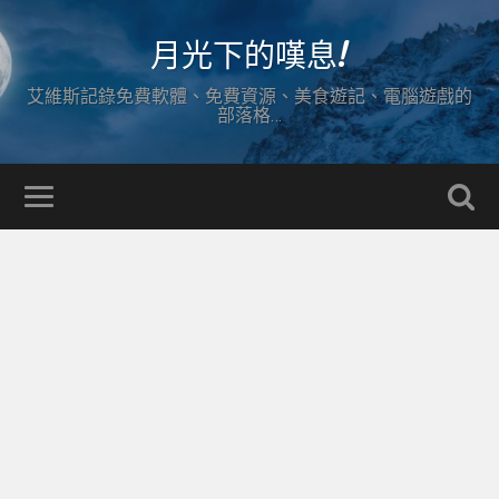
月光下的嘆息!
艾維斯記錄免費軟體、免費資源、美食遊記、電腦遊戲的
部落格…