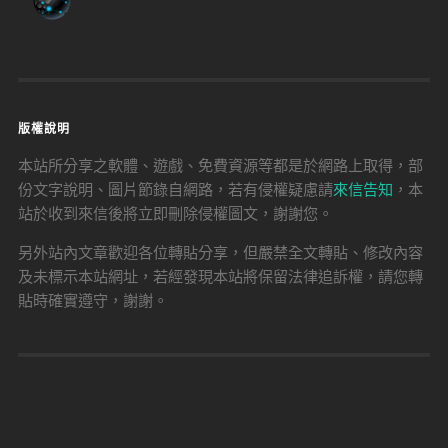
版權說明
本站所分享之軟體、遊戲、免費資源等都是於網路上取得，部
份文字說明、圖片節錄自網路，若有侵權疑慮請
來信告知
，本
站於收到來信後將立即刪除侵權圖文，謝謝您。
另外站內文章歡迎各位轉貼分享，但嚴禁全文轉貼、修改內容
及未標示本站網址，若經發現本站將保留法律追訴權，請您轉
貼時確實遵守，謝謝。