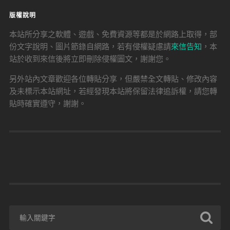
版權說明
本站所分享之軟體、遊戲、免費資源等都是於網路上取得，部
份文字說明、圖片節錄自網路，若有侵權疑慮請
來信告知
，本
站於收到來信後將立即刪除侵權圖文，謝謝您。
另外站內文章歡迎各位轉貼分享，但嚴禁全文轉貼、修改內容
及未標示本站網址，若經發現本站將保留法律追訴權，請您轉
貼時確實遵守，謝謝。