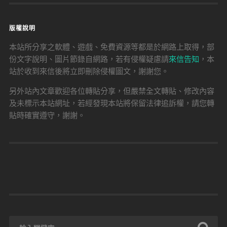
版權說明
本站所分享之軟體、遊戲、免費資源等都是於網路上取得，部
份文字說明、圖片節錄自網路，若有侵權疑慮請
來信告知
，本
站於收到來信後將立即刪除侵權圖文，謝謝您。
另外站內文章歡迎各位轉貼分享，但嚴禁全文轉貼、修改內容
及未標示本站網址，若經發現本站將保留法律追訴權，請您轉
貼時確實遵守，謝謝。