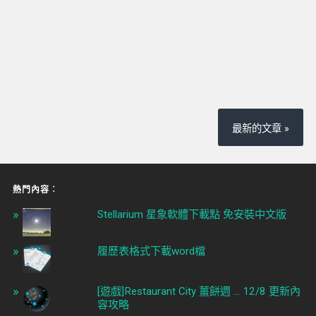
最新的文章 »
熱門內容︰
Stellarium 星象軟體下載點 免安裝中文版
履歷表格式下載word檔
[遊戲]Restaurant City 薑餅週 ... 12/8 更新內
容攻略